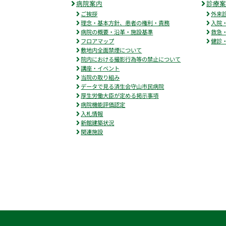
病院案内
診療
ご挨拶
外来
理念・基本方針、患者の権利・責務
入院
病院の概要・沿革・施設基準
救急
フロアマップ
健診
敷地内全面禁煙について
院内における撮影行為等の禁止について
講座・イベント
当院の取り組み
データで見る済生会守山市民病院
厚生労働大臣が定める掲示事項
病院機能評価認定
入札情報
新館建築状況
関連施設