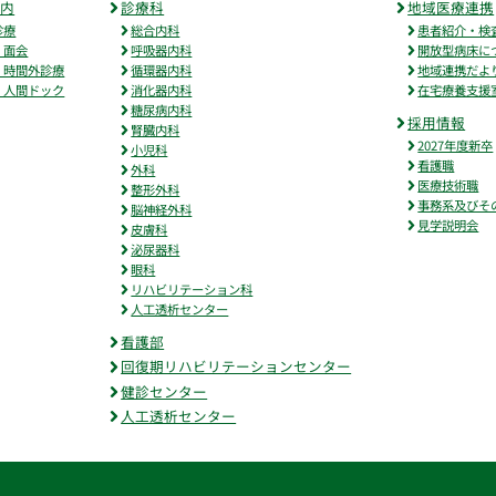
案内
診療科
地域医療連携
診療
総合内科
患者紹介・検
・面会
呼吸器内科
開放型病床に
・時間外診療
循環器内科
地域連携だよ
・人間ドック
消化器内科
在宅療養支援
糖尿病内科
採用情報
腎臓内科
2027年度新卒
小児科
看護職
外科
医療技術職
整形外科
事務系及びそ
脳神経外科
見学説明会
皮膚科
泌尿器科
眼科
リハビリテーション科
人工透析センター
看護部
回復期リハビリテーションセンター
健診センター
人工透析センター