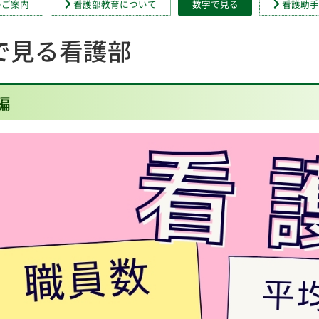
のご案内
看護部教育について
数字で見る
看護助
で見る看護部
編