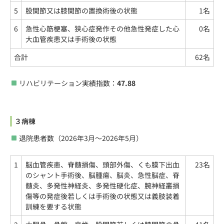
5
股関節又は膝関節の置換術後の状態
1名
6
急性心筋梗塞、狭心症発作その他急性発症した心
0名
大血管疾患又は手術後の状態
合計
62名
リハビリテーション実績指数：
47.88
３病棟
退院患者数（2026年3月～2026年5月）
1
脳血管疾患、脊髄損傷、頭部外傷、くも膜下出血
23名
のシャント手術後、脳腫瘍、脳炎、急性脳症、脊
髄炎、多発性神経炎、多発性硬化症、腕神経叢損
傷等の発症後若しくは手術後の状態又は義肢装着
訓練を要する状態