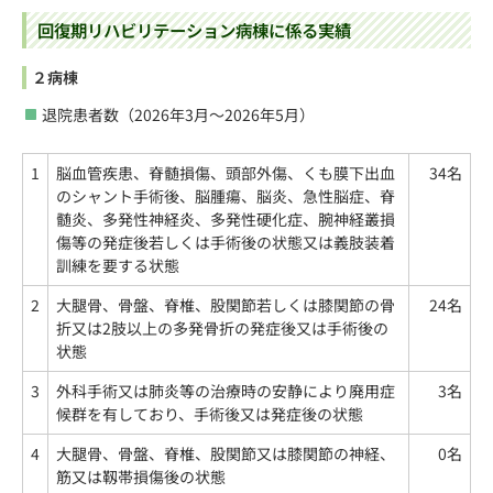
回復期リハビリテーション病棟に係る実績
２病棟
退院患者数（2026年3月～2026年5月）
1
脳血管疾患、脊髄損傷、頭部外傷、くも膜下出血
34名
のシャント手術後、脳腫瘍、脳炎、急性脳症、脊
髄炎、多発性神経炎、多発性硬化症、腕神経叢損
傷等の発症後若しくは手術後の状態又は義肢装着
訓練を要する状態
2
大腿骨、骨盤、脊椎、股関節若しくは膝関節の骨
24名
折又は2肢以上の多発骨折の発症後又は手術後の
状態
3
外科手術又は肺炎等の治療時の安静により廃用症
3名
候群を有しており、手術後又は発症後の状態
4
大腿骨、骨盤、脊椎、股関節又は膝関節の神経、
0名
筋又は靱帯損傷後の状態