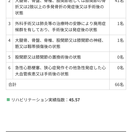
2
大腿骨、骨盤、脊椎、股関節若しくは膝関節の骨
41名
折又は2肢以上の多発骨折の発症後又は手術後の
状態
3
外科手術又は肺炎等の治療時の安静により廃用症
1名
候群を有しており、手術後又は発症後の状態
4
大腿骨、骨盤、脊椎、股関節又は膝関節の神経、
1名
筋又は靱帯損傷後の状態
5
股関節又は膝関節の置換術後の状態
0名
6
急性心筋梗塞、狭心症発作その他急性発症した心
0名
大血管疾患又は手術後の状態
合計
66名
リハビリテーション実績指数：
45.57