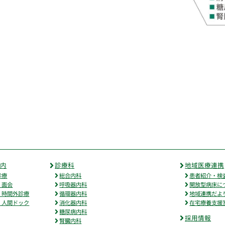
案内
診療科
地域医療連携
診療
総合内科
患者紹介・検
・面会
呼吸器内科
開放型病床に
・時間外診療
循環器内科
地域連携だよ
・人間ドック
消化器内科
在宅療養支援
糖尿病内科
採用情報
腎臓内科