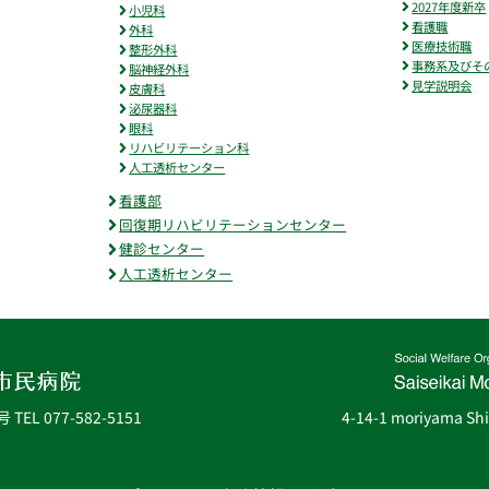
2027年度新卒
小児科
看護職
外科
医療技術職
整形外科
事務系及びそ
脳神経外科
見学説明会
皮膚科
泌尿器科
眼科
リハビリテーション科
人工透析センター
看護部
回復期リハビリテーションセンター
健診センター
人工透析センター
号
TEL 077-582-5151
4-14-1 moriyama Sh