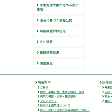
厚生労働大臣が定める掲示
事項
法令に基づく情報公開
病院機能評価認定
入札情報
新館建築状況
関連施設
病院案内
診療
ご挨拶
外来
理念・基本方針、患者の権利・責務
入院
病院の概要・沿革・施設基準
救急
フロアマップ
健診
敷地内全面禁煙について
院内における撮影行為等の禁止について