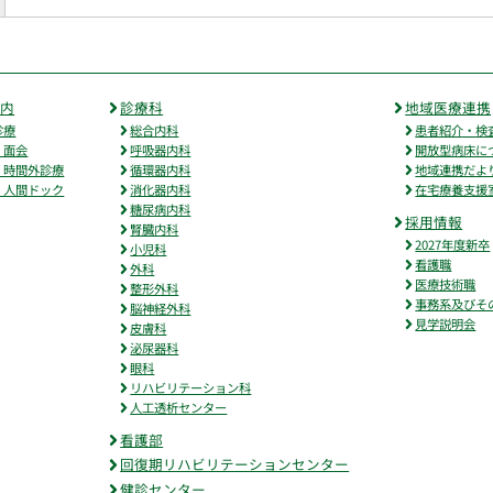
案内
診療科
地域医療連携
診療
総合内科
患者紹介・検
・面会
呼吸器内科
開放型病床に
・時間外診療
循環器内科
地域連携だよ
・人間ドック
消化器内科
在宅療養支援
糖尿病内科
採用情報
腎臓内科
2027年度新卒
小児科
看護職
外科
医療技術職
整形外科
事務系及びそ
脳神経外科
見学説明会
皮膚科
泌尿器科
眼科
リハビリテーション科
人工透析センター
看護部
回復期リハビリテーションセンター
健診センター