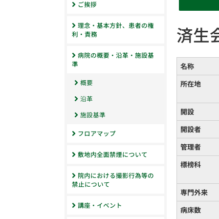
ご挨拶
理念・基本方針、患者の権
済生
利・責務
病院の概要・沿革・施設基
準
名称
概要
所在地
沿革
開設
施設基準
開設者
フロアマップ
管理者
敷地内全面禁煙について
標榜科
院内における撮影行為等の
禁止について
専門外来
講座・イベント
病床数