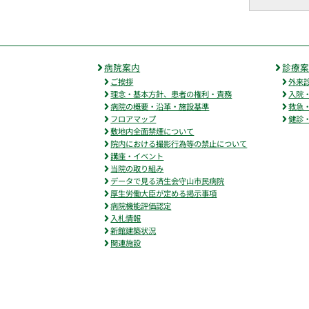
病院案内
診療
ご挨拶
外来
理念・基本方針、患者の権利・責務
入院
病院の概要・沿革・施設基準
救急
フロアマップ
健診
敷地内全面禁煙について
院内における撮影行為等の禁止について
講座・イベント
当院の取り組み
データで見る済生会守山市民病院
厚生労働大臣が定める掲示事項
病院機能評価認定
入札情報
新館建築状況
関連施設