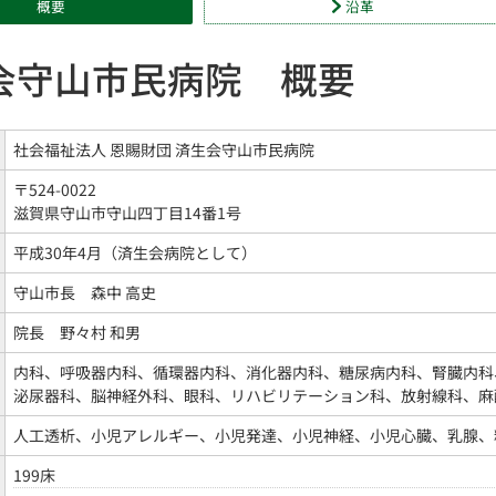
概要
沿革
会守山市民病院 概要
社会福祉法人 恩賜財団 済生会守山市民病院
〒524-0022
滋賀県守山市守山四丁目14番1号
平成30年4月（済生会病院として）
守山市長 森中 高史
院長 野々村 和男
内科、呼吸器内科、循環器内科、消化器内科、糖尿病内科、腎臓内科
泌尿器科、脳神経外科、眼科、リハビリテーション科、放射線科、麻
人工透析、小児アレルギー、小児発達、小児神経、小児心臓、乳腺、
199床