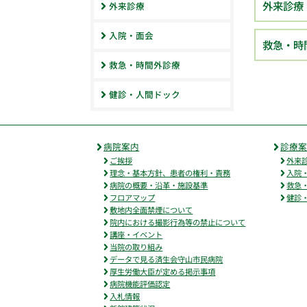
外来診療
外来診療
入院・面会
救急・時
救急・時間外診療
健診・人間ドック
病院案内
診療
ご挨拶
外来
理念・基本方針、患者の権利・責務
入院
病院の概要・沿革・施設基準
救急
フロアマップ
健診
敷地内全面禁煙について
院内における撮影行為等の禁止について
講座・イベント
当院の取り組み
データで見る済生会守山市民病院
厚生労働大臣が定める掲示事項
病院機能評価認定
入札情報