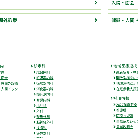
入院・面会
間外診療
健診・人間
案内
診療科
地域医療連携
診療
総合内科
患者紹介・検
・面会
呼吸器内科
開放型病床に
・時間外診療
循環器内科
地域連携だよ
・人間ドック
消化器内科
在宅療養支援
糖尿病内科
採用情報
腎臓内科
2027年度新卒
小児科
看護職
外科
医療技術職
整形外科
事務系及びそ
脳神経外科
見学説明会
皮膚科
泌尿器科