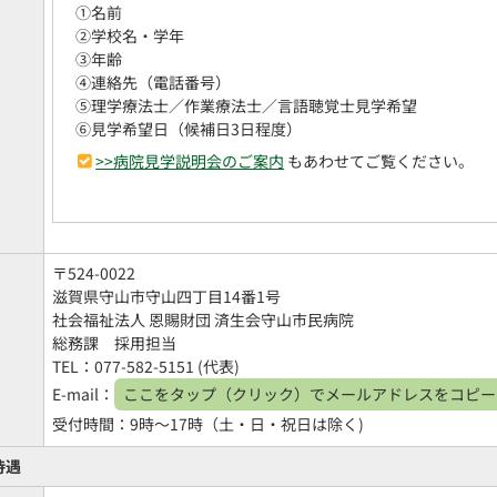
①名前
②学校名・学年
③年齢
④連絡先（電話番号）
⑤理学療法士／作業療法士／言語聴覚士見学希望
⑥見学希望日（候補日3日程度）
>>病院見学説明会のご案内
もあわせてご覧ください。
〒524-0022
滋賀県守山市守山四丁目14番1号
社会福祉法人 恩賜財団 済生会守山市民病院
総務課 採用担当
TEL：077-582-5151 (代表)
E-mail：
ここをタップ（クリック）でメールアドレスをコピー
受付時間：9時～17時（土・日・祝日は除く)
待遇