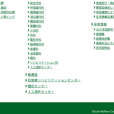
診療
総合内科
患者紹介・検
・面会
呼吸器内科
開放型病床に
・時間外診療
循環器内科
地域連携だよ
・人間ドック
消化器内科
在宅療養支援
糖尿病内科
採用情報
腎臓内科
2027年度新卒
小児科
看護職
外科
医療技術職
整形外科
事務系及びそ
脳神経外科
見学説明会
皮膚科
泌尿器科
眼科
リハビリテーション科
人工透析センター
看護部
回復期リハビリテーションセンター
健診センター
人工透析センター