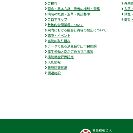
ご挨拶
外来
理念・基本方針、患者の権利・責務
入院
病院の概要・沿革・施設基準
救急
フロアマップ
健診
敷地内全面禁煙について
院内における撮影行為等の禁止について
講座・イベント
当院の取り組み
データで見る済生会守山市民病院
厚生労働大臣が定める掲示事項
病院機能評価認定
入札情報
新館建築状況
関連施設