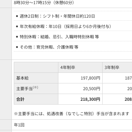
8時30分～17時15分（休憩60分）
週休2日制：シフト制・年間休日約120日
年次有給休暇：年10日（採用日より6か月後付与）
特別休暇：結婚、忌引、入職時特別休暇 等
その他：育児休暇、介護休暇 等
4年制卒
3年制卒
基本給
197,800円
18
(※)
主要手当
20,500円
2
合計
218,300円
20
※主要手当には、処遇改善（なでしこ特別）手当が含まれます
年1回