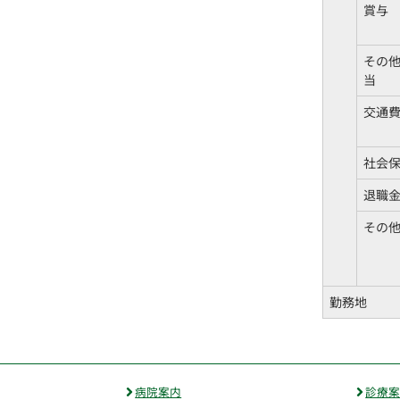
賞与
その
当
交通
社会
退職
その
勤務地
病院案内
診療