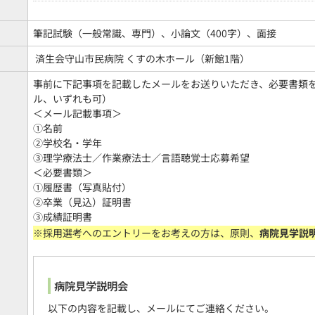
筆記試験（一般常識、専門）、小論文（400字）、面接
済生会守山市民病院 くすの木ホール（新館1階）
事前に下記事項を記載したメールをお送りいただき、必要書類
ル、いずれも可）
＜メール記載事項＞
①名前
②学校名・学年
③理学療法士／作業療法士／言語聴覚士応募希望
＜必要書類＞
①履歴書（写真貼付）
②卒業（見込）証明書
③成績証明書
※採用選考へのエントリーをお考えの方は、原則、
病院見学説
病院見学説明会
以下の内容を記載し、メールにてご連絡ください。