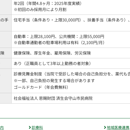
年2回（年間4.8ヶ月：2025年度実績）
※初回のみ採用月により月割
他の手
住宅手当（条件あり・上限30,000円）、扶養手当（条件あり
費
自動車：上限28,100円、公共機関：上限55,000円
※自動車通勤者の駐車場利用は有料（2,100円/月）
保険
健康保険、厚生年金、雇用保険、労災保険
金
あり（正職員として3年以上勤務の者対象）
他
診療見舞金制度（当院で受診した場合の自己負担分を、薬代も
※一部、自己負担の発生する場合があります
ゴールドカード（年会費無料）
社会福祉法人 恩賜財団 済生会守山市民病院
案内
診療科
地域医療連携