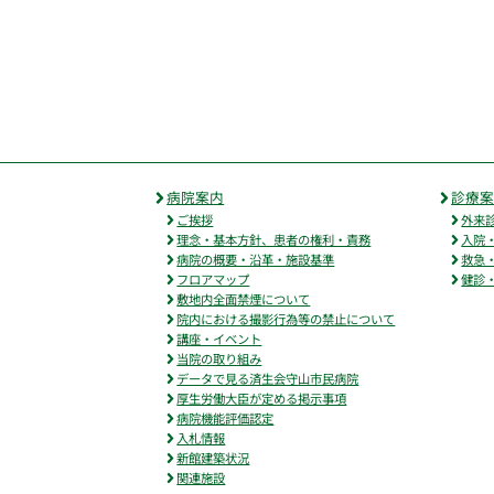
病院案内
診療
ご挨拶
外来
理念・基本方針、患者の権利・責務
入院
病院の概要・沿革・施設基準
救急
フロアマップ
健診
敷地内全面禁煙について
院内における撮影行為等の禁止について
講座・イベント
当院の取り組み
データで見る済生会守山市民病院
厚生労働大臣が定める掲示事項
病院機能評価認定
入札情報
新館建築状況
関連施設