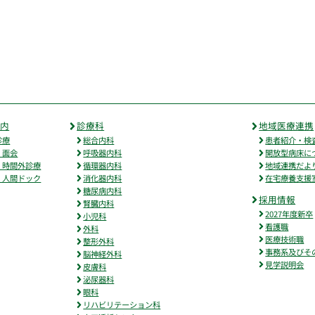
案内
診療科
地域医療連携
診療
総合内科
患者紹介・検
・面会
呼吸器内科
開放型病床に
・時間外診療
循環器内科
地域連携だよ
・人間ドック
消化器内科
在宅療養支援
糖尿病内科
採用情報
腎臓内科
2027年度新卒
小児科
看護職
外科
医療技術職
整形外科
事務系及びそ
脳神経外科
見学説明会
皮膚科
泌尿器科
眼科
リハビリテーション科