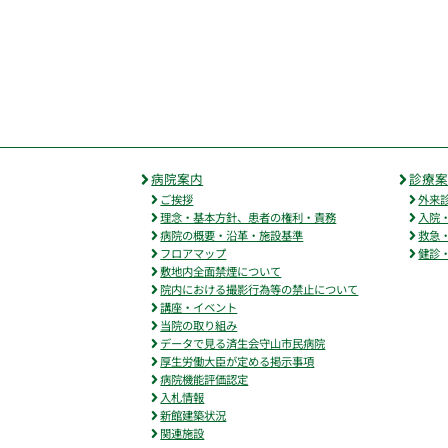
病院案内
診療
ご挨拶
外来
理念・基本方針、患者の権利・責務
入院
病院の概要・沿革・施設基準
救急
フロアマップ
健診
敷地内全面禁煙について
院内における撮影行為等の禁止について
講座・イベント
当院の取り組み
データで見る済生会守山市民病院
厚生労働大臣が定める掲示事項
病院機能評価認定
入札情報
新館建築状況
関連施設