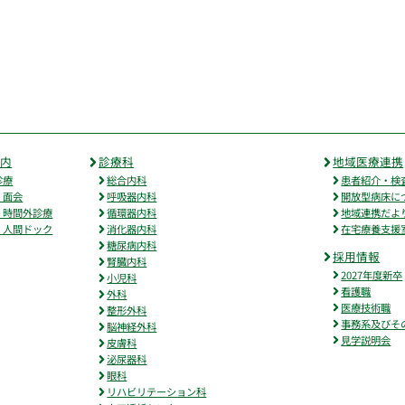
案内
診療科
地域医療連携
診療
総合内科
患者紹介・検
・面会
呼吸器内科
開放型病床に
・時間外診療
循環器内科
地域連携だよ
・人間ドック
消化器内科
在宅療養支援
糖尿病内科
採用情報
腎臓内科
2027年度新卒
小児科
看護職
外科
医療技術職
整形外科
事務系及びそ
脳神経外科
見学説明会
皮膚科
泌尿器科
眼科
リハビリテーション科